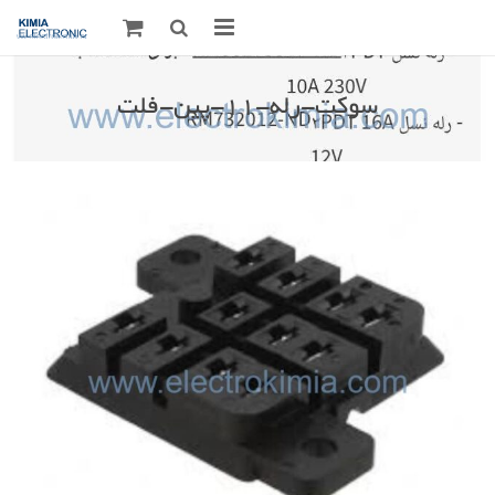
صفحه اصلی
سوکت-رله-۱۱-پین-فلت
قطعات الکترونیک
درباره مـــا
ارتباط با ما