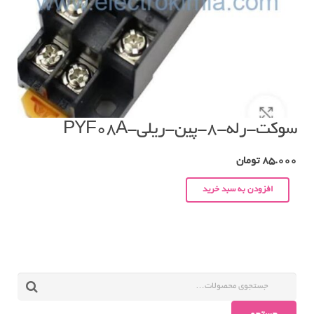
سوکت-رله-۸-پین-ریلی-PYF08A
85.000
تومان
افزودن به سبد خرید