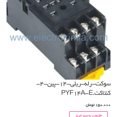
سوکت-رله-ریلی-۱۴-پین-۴-
کنتاکت.PYF14A-E
150.000
تومان
افزودن به سبد خرید