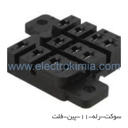
سوکت-رله-۱۱-پین-فلت