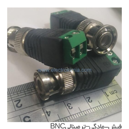
فیش-مادگی–ترمینالیBNC