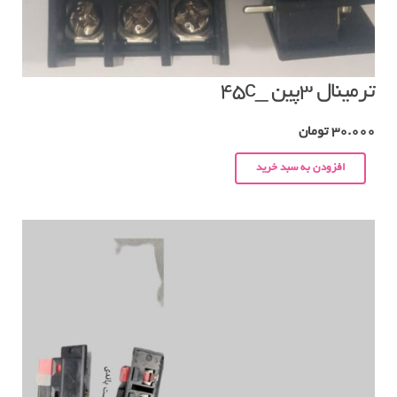
ترمینال ۳پین _۴۵c
30.000
تومان
افزودن به سبد خرید