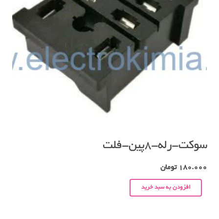
سوکت-رله-۸پین-فلت
180.000
تومان
افزودن به سبد خرید