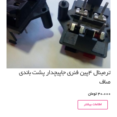
ترمینال ۴پین فنری جاپیچدار پشت باندی
صاف
40.000
تومان
اطلاعات بیشتر