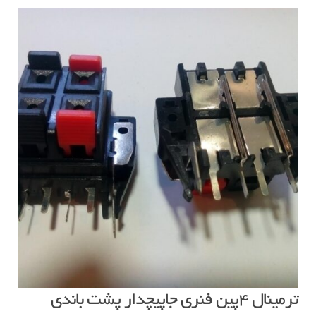
ترمینال ۴پین فنری جاپیچدار پشت باندی