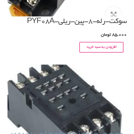
سوکت-رله-۸-پین-ریلی-PYF08A
85.000
تومان
افزودن به سبد خرید