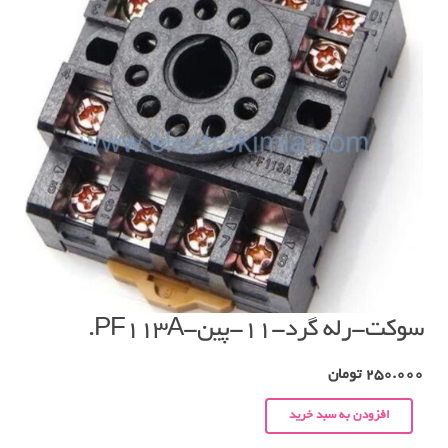
سوکت-رله گرد-۱۱-پین-PF113A.
250.000
تومان
افزودن به سبد خرید