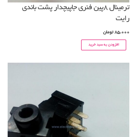
ترمینال ۸پین فنری جاپیچدار پشت باندی
رایت
85.000
تومان
افزودن به سبد خرید