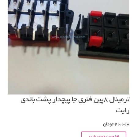
ترمینال ۸پین فنری جا پیچدار پشت باندی
رایت
40.000
تومان
افزودن به سبد خرید