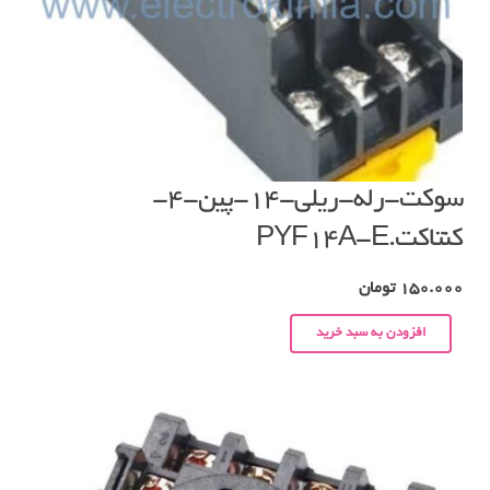
سوکت-رله-ریلی-۱۴-پین-۴-
کنتاکت.PYF14A-E
150.000
تومان
افزودن به سبد خرید