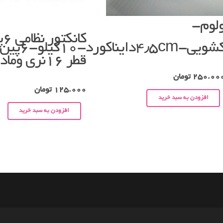
لوم-
کان
ویی-۴٫۵cmدایناکورد-۱۰کیلو-۶پین.
قطر ۱۶نری ومادگی
250.00
تومان
125.000
تومان
افزودن به سبد خرید
افزودن به سبد خرید