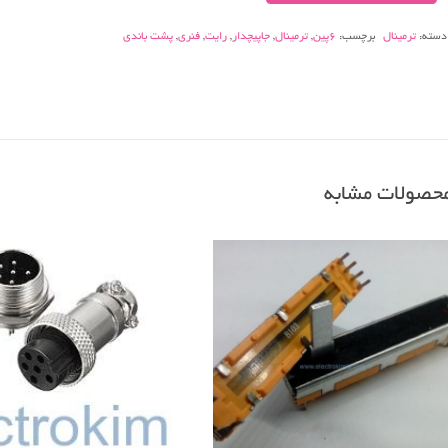
جاپیچدار
دسته:
ترمینال
برچسب:
6پین
,
ترمینال
,
جاپیچدار
,
رایت
,
فنری
,
پشت باندی
رایت
پشت
باندی
عدد
حصولات مشابه