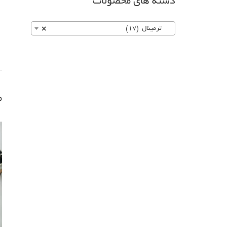
دسته های محصولات
ترمینال (17)
×
م