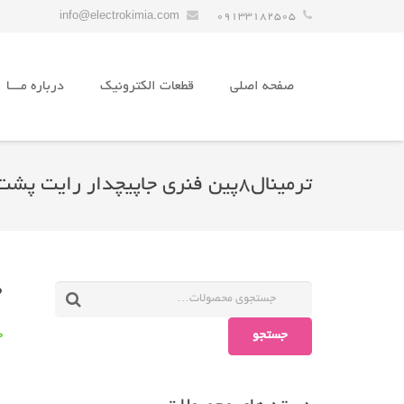
info@electrokimia.com
09133182505
صفحه اصلی
قطعات الکترونیک
درباره مـــا
ترمینال۸پین فنری جاپیچدار رایت پشت باندی
0
جستجو
20 