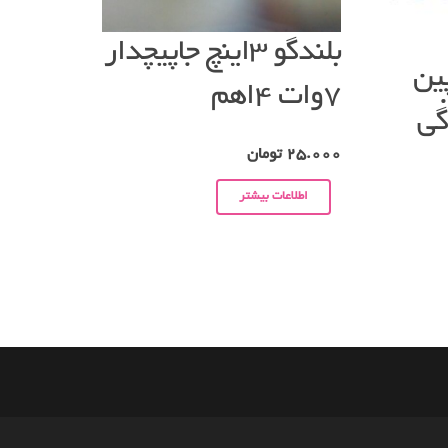
بلندگو ۳اینچ جاپیچدار
کتور نظامی ۶پین
۷وات ۴اهم
25.000
تومان
اطلاعات بیشتر