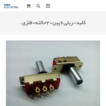
صفحه اصلی
کلید-ریلی۶پین-۲حالته-فلزی.
قطعات الکترونیک
درباره مـــا
ارتباط با ما