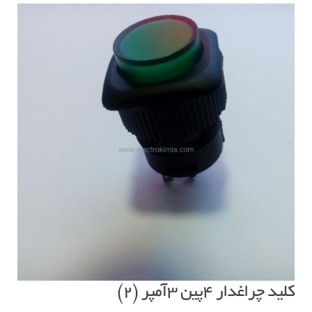
کلید چراغدار ۴پین ۳آمپر (۲)