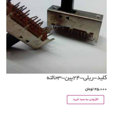
کلید-ریلی-۲۴پین-۳حالته
45.000
تومان
افزودن به سبد خرید