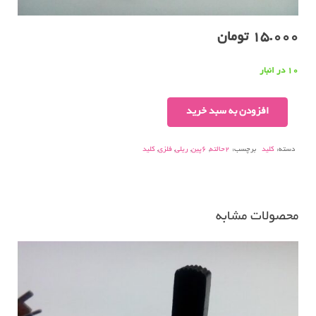
15.000
تومان
10 در انبار
کلید-
افزودن به سبد خرید
ریلی۶پین-۲حالته-
فلزی.
دسته:
کلید
برچسب:
2حالته
,
6پین
,
ریلی
,
فلزی
,
کلید
عدد
محصولات مشابه