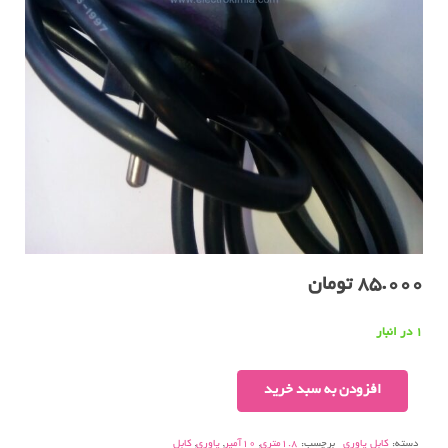
85.000
تومان
1 در انبار
کابل
افزودن به سبد خرید
پاور
۱۰
دسته:
کابل پاوری
برچسب:
1.8متری
,
10آمپر
,
پاوری
,
کابل