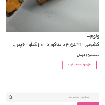
ولوم-
کشویی-۴٫۵cmدایناکورد-۱۰کیلو-۶پین.
250.000
تومان
افزودن به سبد خرید