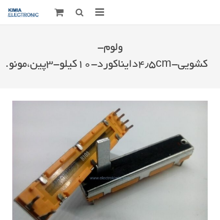
صفحه اصلی
ولوم-
قطعات الکترونیک
کشویی-۴٫۵cmدایناکورد-۱۰کیلو-۳پین،مونو.
درباره مـــا
ارتباط با ما