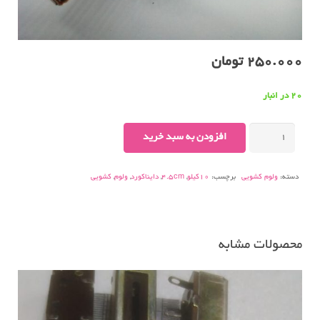
250.000
تومان
20 در انبار
ولوم-
افزودن به سبد خرید
کشویی-۴٫۵cmدایناکورد-۱۰کیلو-۳پین،مونو.
عدد
دسته:
ولوم کشویی
برچسب:
10کیلو
,
4.5cm
,
دایناکورد
,
ولوم
,
کشویی
محصولات مشابه