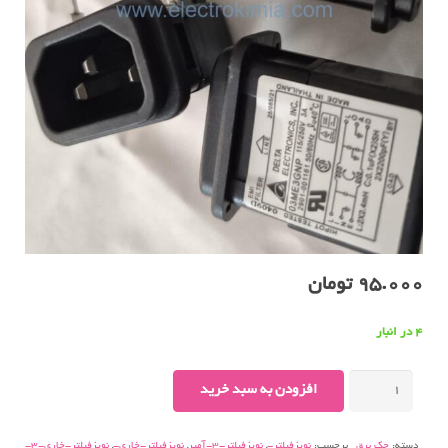
95.000
تومان
4 در انبار
نویزفیلتر-
افزودن به سبد خرید
خاری-۳-
آمپر
دسته:
جک برق
برچسب:
نویزفیلتر-
,
نویزفیلتر-3-آمپر
,
نویزفیلتر-خاری-
,
نویزفیلتر-خاری-3-