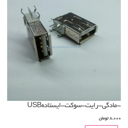
-مادگی-رایت-سوکت-ایستادهUSB
8.000
تومان