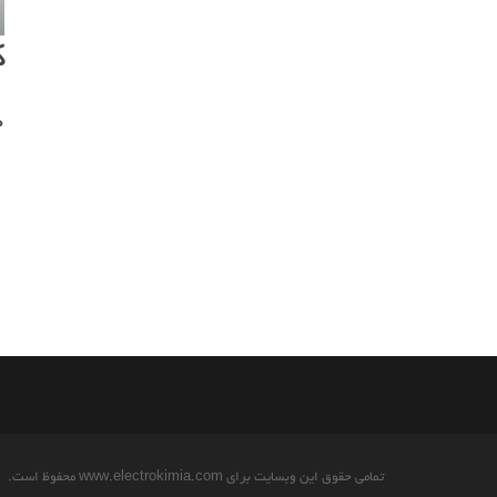
ک
0
تمامی حقوق این وبسایت برای www.electrokimia.com محفوظ است.