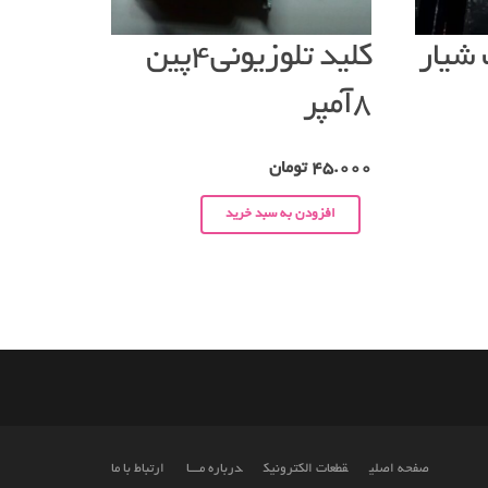
شیار
کلید تلوزیونی۴پین
۸آمپر
45.000
تومان
افزودن به سبد خرید
صفحه اصلی
قطعات الکترونیک
درباره مـــا
ارتباط با ما