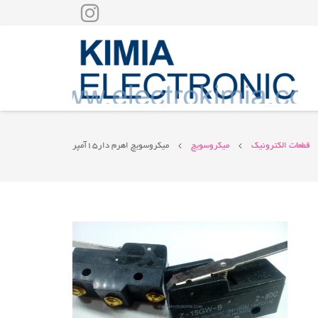
قطعات الکترونیک
میکروسویچ
میکروسویچ اهرم دار۱۵آمپر