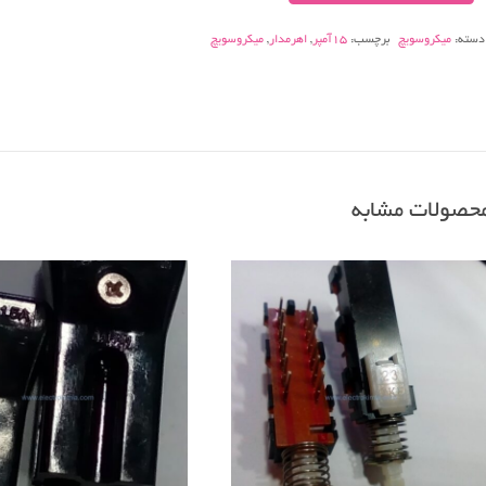
دار۱۵آمپر
دسته:
میکروسویچ
برچسب:
15آمپر
,
اهرمدار
,
میکروسویچ
عدد
حصولات مشابه