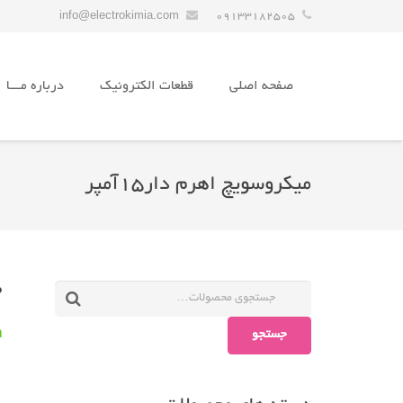
info@electrokimia.com
09133182505
صفحه اصلی
قطعات الکترونیک
درباره مـــا
میکروسویچ اهرم دار۱۵آمپر
0
جستجو
1 در 