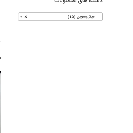
دسته های محصولات
میکروسویچ (15)
×
م