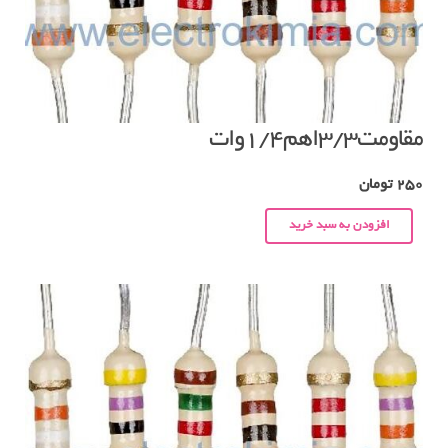
مقاومت۳/۳اهم۱/۴وات
250
تومان
افزودن به سبد خرید