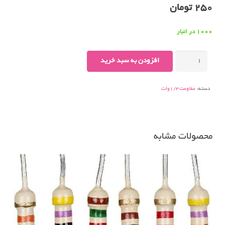
250
تومان
1000 در انبار
مقاومت
افزودن به سبد خرید
۸۲۰اهم۱/۴وات
عدد
دسته:
مقاومت1/4وات
محصولات مشابه