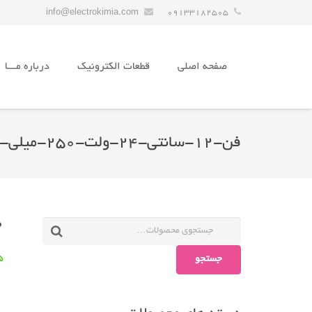
info@electrokimia.com
09133182505
صفحه اصلی
قطعات الکترونیک
درباره مـــا
فن-۱۲-سانتی-۲۴-ولت-۲۵۰-میلی-آمپر۲٫۵سانتی
0
جستجو
5 در 