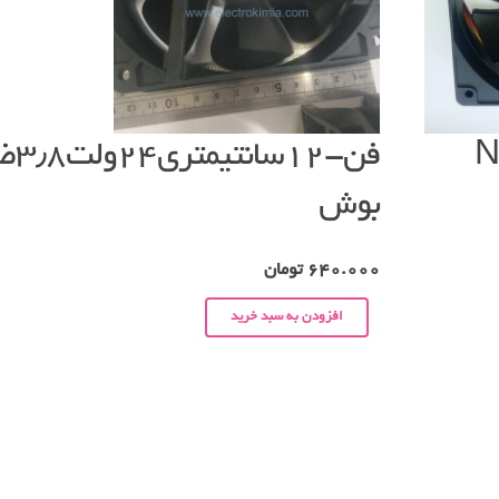
NMB
فن-۱۲
بوش
640.000
تومان
افزودن به سبد خرید