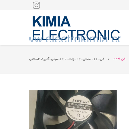
فن 24V
فن-۱۲-سانتی-۲۴-ولت-۲۵۰-میلی-آمپر۲٫۵سانتی