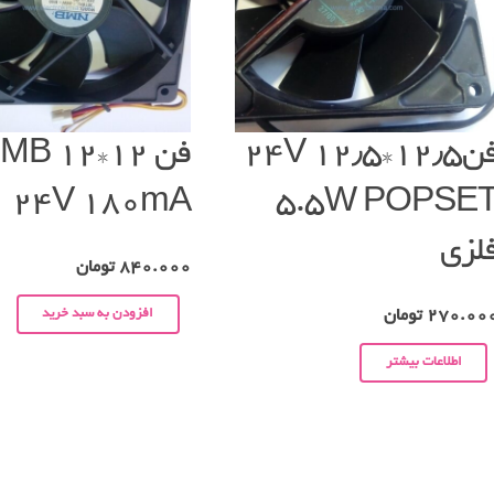
فن۱۲٫۵*۱۲٫۵ ۲۴V
فن ۱۲*۱۲ 
24V 180mA
5.5W POPSE
لزی
840.000
تومان
افزودن به سبد خرید
270.00
تومان
اطلاعات بیشتر