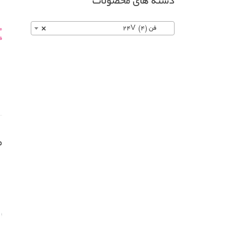
دسته های محصولات
فن 24V (4)
×
میلی
فن-12-سا
م