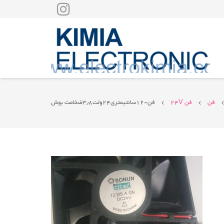
فن
فن 24V
فن-۱۲سانتیمتری۲۴ولت۳٫۸ضخامت بوش