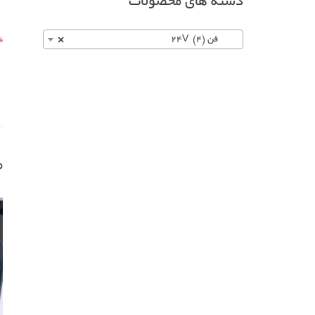
دسته های محصولات
فن 24V (4)
×
فن-2
م