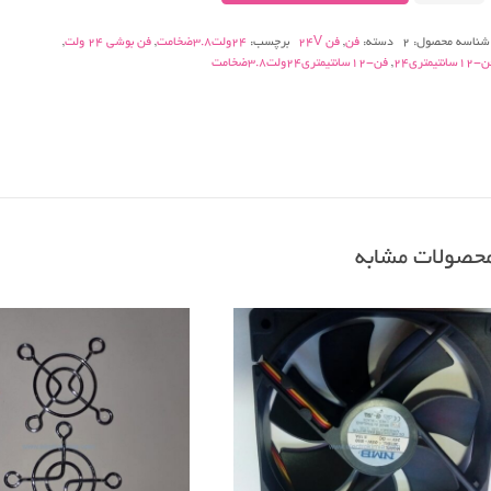
عدد
شناسه محصول:
2
دسته:
فن
,
فن 24V
برچسب:
24ولت3.8ضخامت
,
فن بوشی 24 ولت
,
1سانتیمتری24
,
فن-12سانتیمتری24ولت3.8ضخامت
حصولات مشابه