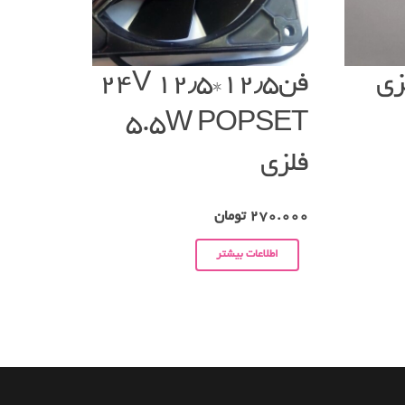
فن۱۲٫۵*۱۲٫۵ ۲۴V
5.5W POPSET
فلزی
270.000
تومان
اطلاعات بیشتر