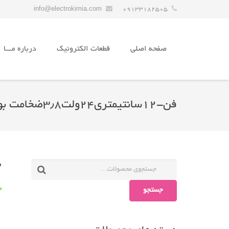
info@electrokimia.com
09133182505
صفحه اصلی
قطعات الکترونیک
درباره مـــا
فن-۱۲سانتیمتری۲۴ولت۳٫۸ضخامت بوش
0
جستجو
2 در 