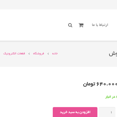
ارتباط با ما
خانه
فروشگاه
قطعات الکترونیک
640.00
تومان
انبار
فن-۱۲سانتیمتری۲۴ولت۳٫۸ضخامت
افزودن به سبد خرید
بوش