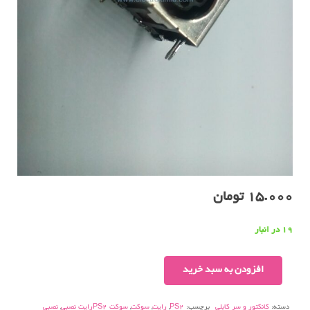
15.000
تومان
19 در انبار
سوکت
افزودن به سبد خرید
PS2رایت
نصبی
دسته:
کانکتور و سر کابلی
برچسب:
PS2
,
رایت
,
سوکت
,
سوکت PS2رایت نصبی
,
نصبی