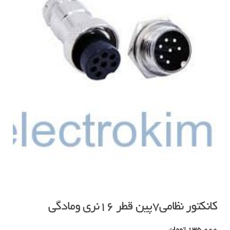
کانکتور نظامی۷پین قطر ۱۶نری ومادگی