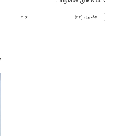
دسته های محصولات
جک برق (42)
×
م