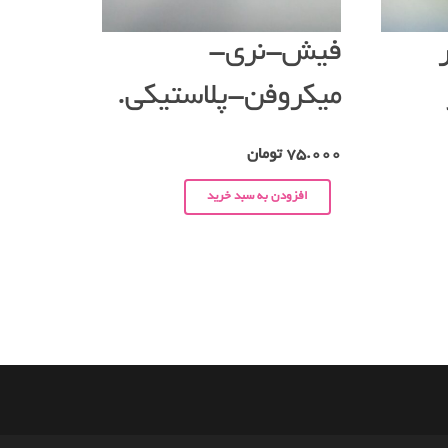
فیش-نری-
میکروفن-پلاستیکی.
75.000
تومان
افزودن به سبد خرید