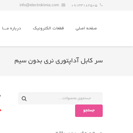
info@electrokimia.com
09133182505
صفحه اصلی
قطعات الکترونیک
درباره مـــا
سر کابل آداپتوری نری بدون سیم
0
جستجو
د