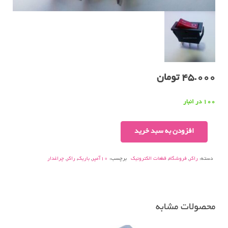
45.000
تومان
100 در انبار
کلیدراکر
افزودن به سبد خرید
باریک
چراغدار
دسته:
راکر
,
فروشگاه
,
قطعات الکترونیک
برچسب:
10آمپر
,
باریک
,
راکر
,
چراغدار
۱۵آمپر
عدد
محصولات مشابه