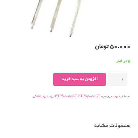
50.000
تومان
5 در انبار
دیود
افزودن به سبد خرید
شاتکیSTPS3045CT
عدد
دسته:
دیود
برچسب:
STPS3045CTدیود
,
STPS3045CT
,
دیود شاتکی
محصولات مشابه