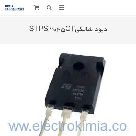
صفحه اصلی
دیود شاتکیSTPS3045CT
قطعات الکترونیک
درباره مـــا
ارتباط با ما