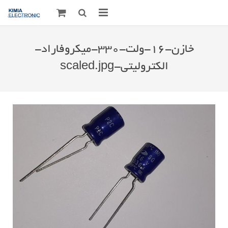
صفحه اصلی
خازن-۱۶-ولت-۳۳۰-میکروفاراد-
قطعات الکترونیک
الکترولیتی-scaled.jpg
درباره مـــا
ارتباط با ما