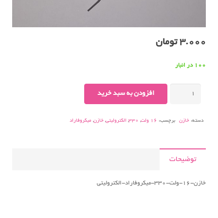
3.000
تومان
100 در انبار
خازن-۱۶-
افزودن به سبد خرید
ولت-۳۳۰-
میکروفاراد-
دسته:
خازن
برچسب:
16 ولت
,
330
,
الکترولیتی
,
خازن
,
میکروفاراد
الکترولیتی-
scaled.jpg
عدد
توضیحات
خازن-۱۶-ولت-۳۳۰-میکروفاراد-الکترولیتی