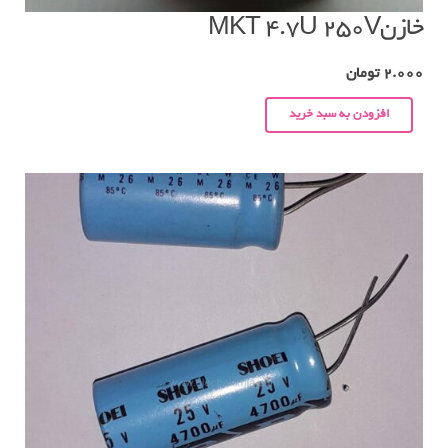
خازنMKT 4.7U 250V
2.000
تومان
افزودن به سبد خرید