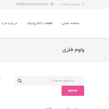
info@electrokimia.com
09133182505
صفحه اصلی
قطعات الکترونیک
درباره مـــا
ولوم فلزی
ن
جستجو