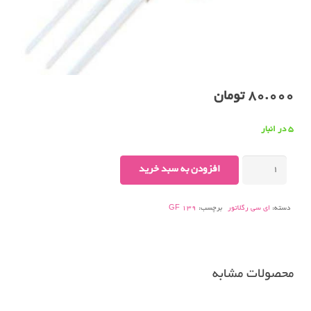
80.000
تومان
5 در انبار
GF
افزودن به سبد خرید
139
VW
دسته:
ای سی رگلاتور
برچسب:
GF 139
عدد
محصولات مشابه