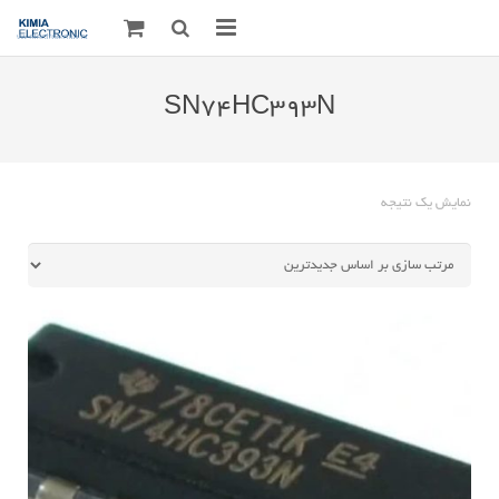
صفحه اصلی
SN74HC393N
قطعات الکترونیک
درباره مـــا
نمایش یک نتیجه
ارتباط با ما