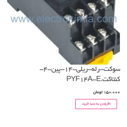
سوکت-رله-ریلی-۱۴-پین-۴-
کنتاکت.PYF14A-E
150.000
تومان
افزودن به سبد خرید