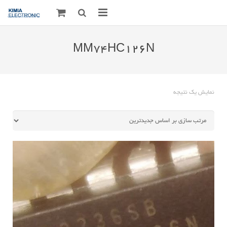
صفحه اصلی
MM74HC126N
قطعات الکترونیک
درباره مـــا
نمایش یک نتیجه
ارتباط با ما