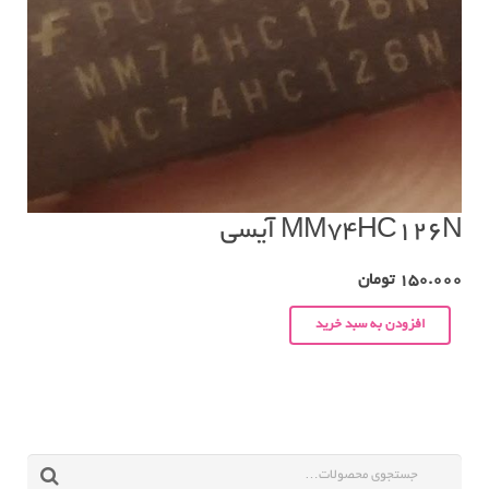
MM74HC126N آیسی
150.000
تومان
افزودن به سبد خرید