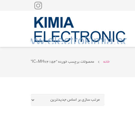
خانه
محصولات برچسب خورده “IC-MH74154”