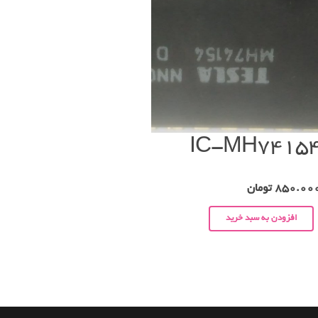
IC-MH7415
850.00
تومان
افزودن به سبد خرید