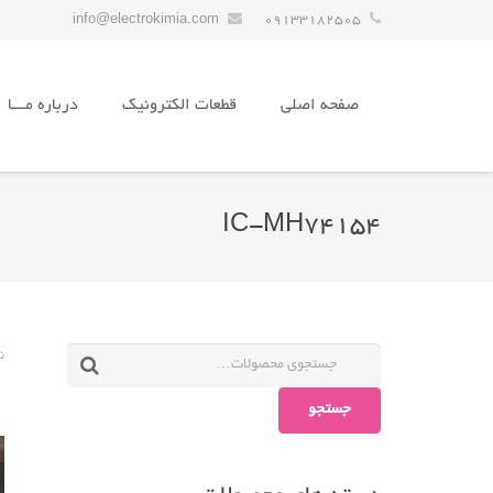
info@electrokimia.com
09133182505
صفحه اصلی
قطعات الکترونیک
درباره مـــا
IC-MH74154
ن
جستجو