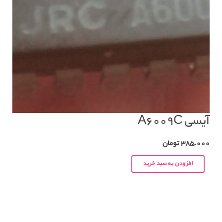
آیسی A6009C
385.000
تومان
افزودن به سبد خرید