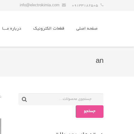
info@electrokimia.com
09133182505
صفحه اصلی
قطعات الکترونیک
درباره مـــا
an
ن
جستجو