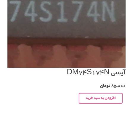
آیسی DM74S174N
85.000
تومان
افزودن به سبد خرید