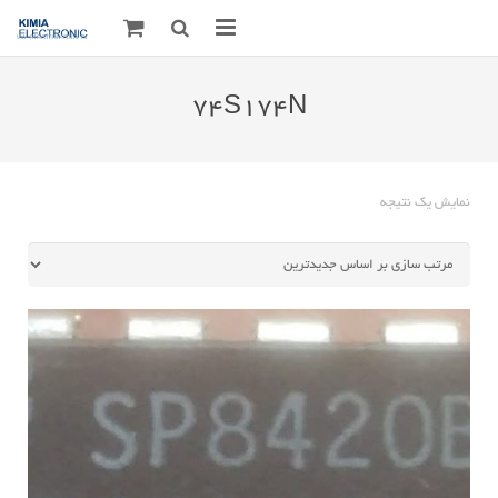
صفحه اصلی
74S174N
قطعات الکترونیک
درباره مـــا
نمایش یک نتیجه
ارتباط با ما