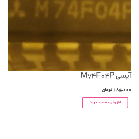
آیسی M74F04P
185.000
تومان
افزودن به سبد خرید