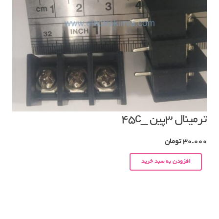
ترمینال ۳پین _۴۵c
30.000
تومان
افزودن به سبد خرید