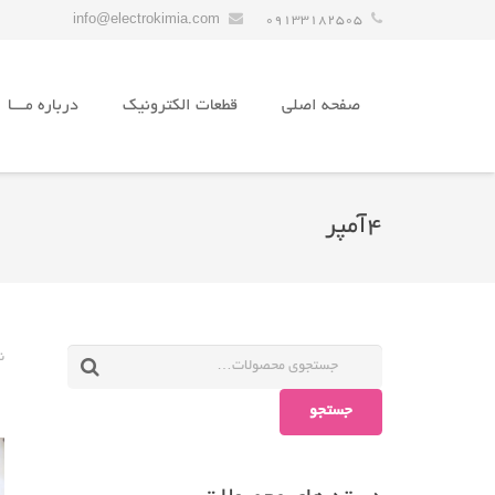
info@electrokimia.com
09133182505
صفحه اصلی
قطعات الکترونیک
درباره مـــا
4آمپر
ن
جستجو