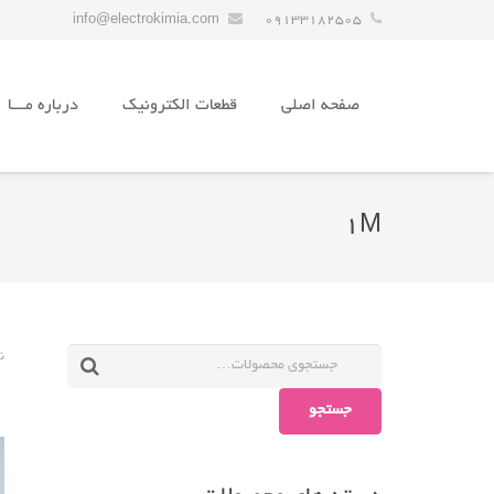
info@electrokimia.com
09133182505
صفحه اصلی
قطعات الکترونیک
درباره مـــا
1M
ن
جستجو