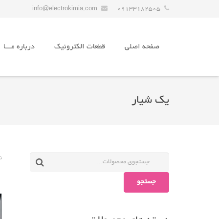
info@electrokimia.com
09133182505
صفحه اصلی
قطعات الکترونیک
درباره مـــا
یک شیار
ن
جستجو