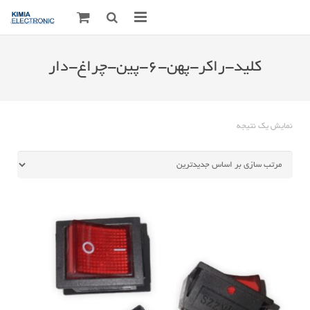
صفحه اصلی
کلید-راکر-پهن-۶-پین-چراغ-دار
قطعات الکترونیک
درباره مـــا
نمایش یک نتیجه
ارتباط با ما