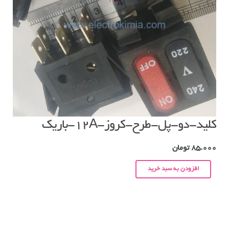
کلید-دو-پل-طرح-کروز-۱۲A-باریک
85.000
تومان
افزودن به سبد خرید