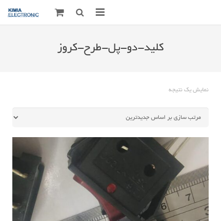
صفحه اصلی
کلید-دو-پل-طرح-کروز
قطعات الکترونیک
درباره مـــا
نمایش یک نتیجه
ارتباط با ما