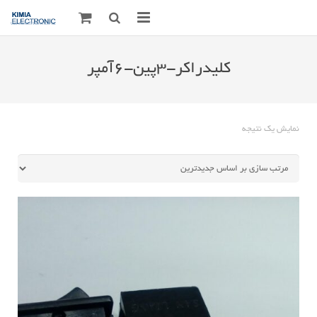
صفحه اصلی
کلیدراکر-۳پین-۶آمپر
قطعات الکترونیک
درباره مـــا
نمایش یک نتیجه
ارتباط با ما