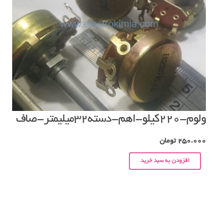
ولوم-۲۲۰کیلو-اهم-دسته۳۲میلیمتر-صاف
250.000
تومان
افزودن به سبد خرید