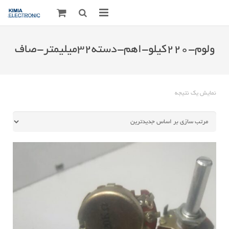
صفحه اصلی
ولوم-220کیلو-اهم-دسته32میلیمتر-صاف
قطعات الکترونیک
درباره مـــا
نمایش یک نتیجه
ارتباط با ما