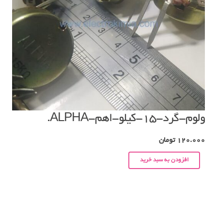
ولوم-گرد-۱۵-کیلو-اهم-ALPHA.
120.000
تومان
افزودن به سبد خرید