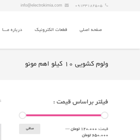
info@electrokimia.com
09133182505
صفحه اصلی
قطعات الکترونیک
درباره مـــا
ولوم کشویی 10 کیلو اهم مونو
فیلتر براساس قیمت :
s
حداقل
حداكثر
صافی
قيمت:
120.000 تومان
—
قیمت
قيمت
650.000 تومان