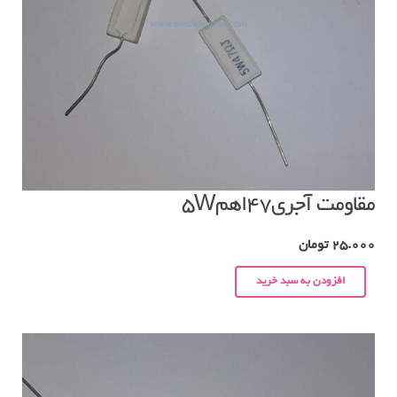
مقاومت آجری۴۷اهم۵W
25.000
تومان
افزودن به سبد خرید