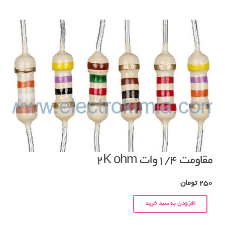
مقاومت ۱/۴وات ۲K ohm
250
تومان
افزودن به سبد خرید