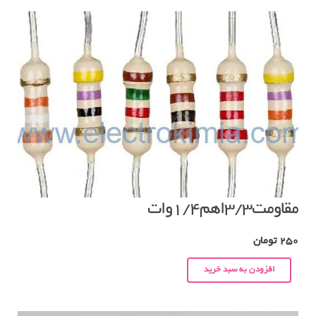
مقاومت۳/۳اهم۱/۴وات
250
تومان
افزودن به سبد خرید