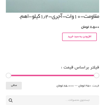
مقاومت-۱۰وات-آجری-۱٫۲کیلو-اهم.
8.500
تومان
افزودن به سبد خرید
فیلتر براساس قیمت :
حداقل
حداكثر
صافی
قيمت:
250 تومان
—
85.000 تومان
قیمت
قيمت