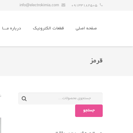
info@electrokimia.com
09133182505
صفحه اصلی
قطعات الکترونیک
درباره مـــا
قرمز
ن
جستجو