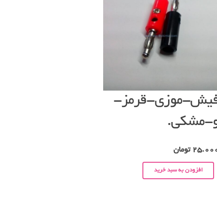
یش-موزی-قرمز-
-مشکی.
25.00
تومان
افزودن به سبد خرید