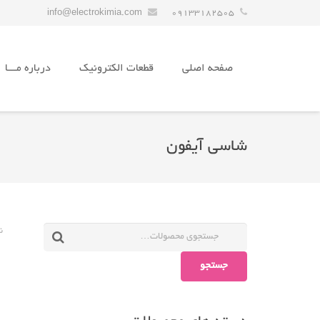
info@electrokimia.com
09133182505
صفحه اصلی
قطعات الکترونیک
درباره مـــا
شاسی آیفون
ن
جستجو