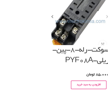
سوکت-رله-۸-پین-
یلی-PYF08A
85.00
تومان
افزودن به سبد خرید