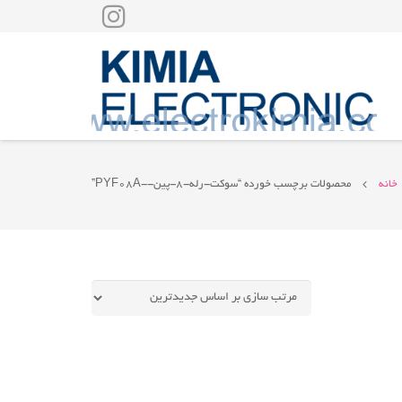
خانه
محصولات برچسب خورده “سوکت-رله-8-پین--PYF08A”