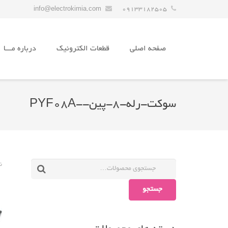
info@electrokimia.com
09133182505
صفحه اصلی
قطعات الکترونیک
درباره مـــا
سوکت-رله-8-پین--PYF08A
ن
جستجو