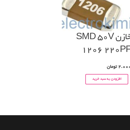
خازن SMD 50V
1206 220P
2.00
تومان
افزودن به سبد خرید