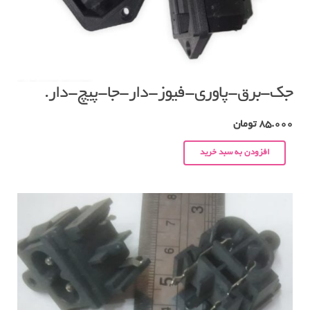
جک-برق-پاوری-فیوز-دار-جا-پیچ-دار.
85.000
تومان
افزودن به سبد خرید