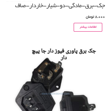
جک-برق-مادگی-دو-شیار-خاردار-صاف
8.000
تومان
اطلاعات بیشتر