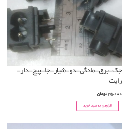
جک-برق-مادگی-دو-شیار-جا-پیچ-دار-
رایت
35.000
تومان
افزودن به سبد خرید