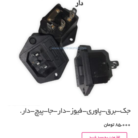
جک-برق-پاوری-فیوز-دار-جا-پیچ-دار.
85.000
تومان
افزودن به سبد خرید