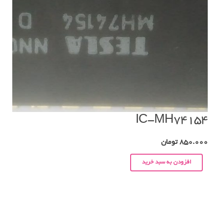
IC-MH74154
850.000
تومان
افزودن به سبد خرید