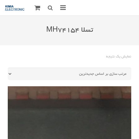
صفحه اصلی
تسلا MH74154
قطعات الکترونیک
درباره مـــا
نمایش یک نتیجه
ارتباط با ما