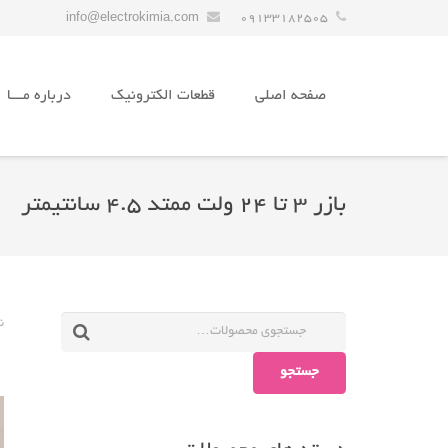
info@electrokimia.com
09133182505
صفحه اصلی
قطعات الکترونیک
درباره مـــا
بازر 3 تا 24 ولت ممتد 4.5 سانتیمتر
ن
جستجو