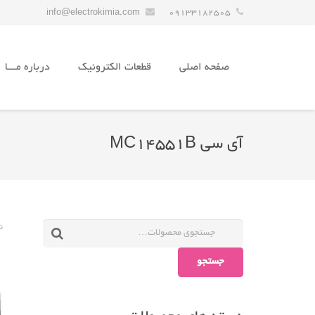
info@electrokimia.com
09133182505
صفحه اصلی
قطعات الکترونیک
درباره مـــا
آی سی MC14551B
ن
جستجو