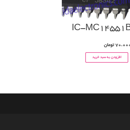
IC-MC14551
70.00
تومان
افزودن به سبد خرید