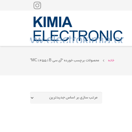
خانه
محصولات برچسب خورده “آی سی MC14551B”