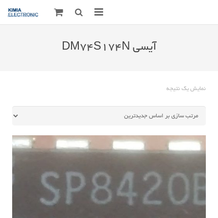
صفحه اصلی
آیسی DM74S174N
قطعات الکترونیک
درباره مـــا
نمایش یک نتیجه
ارتباط با ما