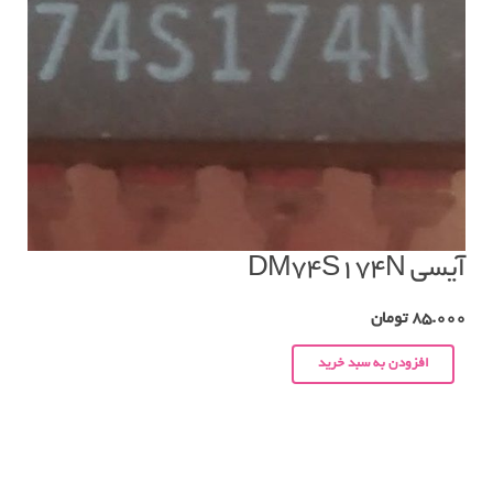
آیسی DM74S174N
85.000
تومان
افزودن به سبد خرید