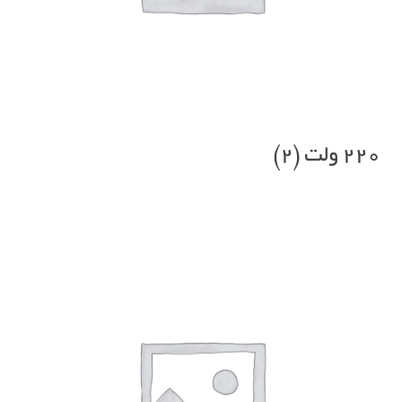
220 ولت
(2)