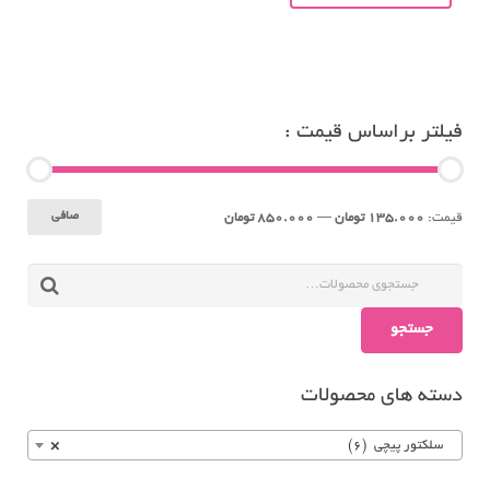
فیلتر براساس قیمت :
حداقل
حداكثر
صافی
قيمت:
135.000 تومان
—
850.000 تومان
قیمت
قيمت
جستجو
دسته های محصولات
سلکتور پیچی (6)
×