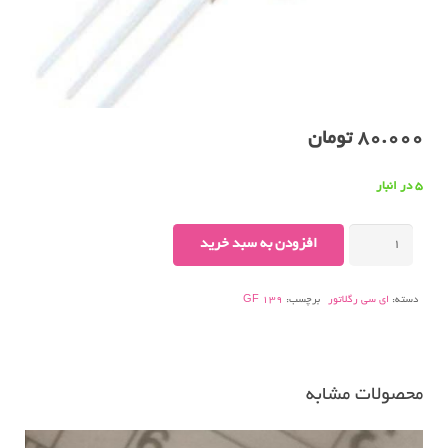
80.000
تومان
5 در انبار
GF
افزودن به سبد خرید
139
VW
دسته:
ای سی رگلاتور
برچسب:
GF 139
عدد
محصولات مشابه