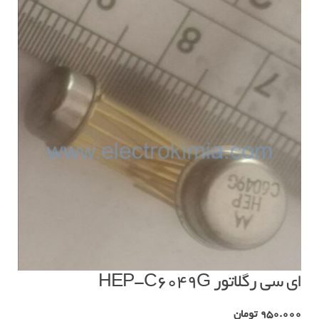
ای سی رگلاتور HEP-C6049G
950.000
تومان